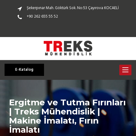
Şekerpınar Mah. Göktürk Sok. No:53 Çayırova KOCAELİ
+90 262 655 55 52
E-Katalog
Toggle
navigat
Ergitme ve Tutma Fırınları
| Treks Mühendislik |
Makine İmalatı, Fırın
İmalatı