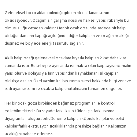
Geleneksel tip ocaklara bilindiği gibi en sık rastlanan sorun
oksidasyondur. Ocağımızın çalışma ilkesi ve fiziksel yapısı itibariyle bu
olmusuzluğu ortadan kaldırır. Her bir ocak gözünde sadece bir kalıp
olduğundan fırın kapağı açıldığında diğer kalıpların ve ocağın sıcaklığı
düşmez ve böylece enerji tasarrufu sağlanır.
Akıllı kalıp ocağı geleneksel ocaklara kıyasla kalıpları 2 kat daha kısa
zamanda ısıtır. Bu sebeple aynı anda ısınmakta olan kaıp sayısı normalin
yarısı olur ve dolayısıyla fırın yapısından kaynaklanan ısıl kayıplar
oldukça azaları. Özel yazılım kalıbın ısınma süreci hakkında bilgi verir ve
sesli uyarı sistemi ile ocakta kalıp unutulmasını tamamen engeller.
Her bir ocak gözü birbirinden bağımsız programlar ile kontrol
edilebilmektedir. Bu sayade farklı kalıp türleri için farklı ısınma
diyagramları oluşturabilir. Deneme kalıpları köprülü kalıplar ve solid
kalıplar farklı ekstrüzyon sıcaklıklarında presinize bağlanır. Kalıbınızın
sıcaklığını bahane edemez.