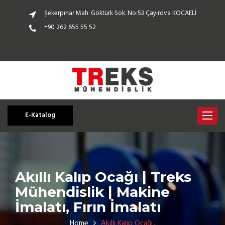
Şekerpınar Mah. Göktürk Sok. No:53 Çayırova KOCAELİ
+90 262 655 55 52
E-Katalog
Toggle
navigat
Akıllı Kalıp Ocağı | Treks
Mühendislik | Makine
İmalatı, Fırın İmalatı
Home
Akıllı Kalıp Ocağı