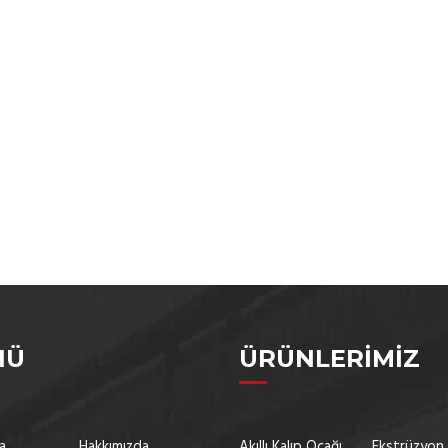
NÜ
ÜRÜNLERIMIZ
a
Hakkımızda
Akıllı Kalıp Ocağı
Ekstrüzyon 