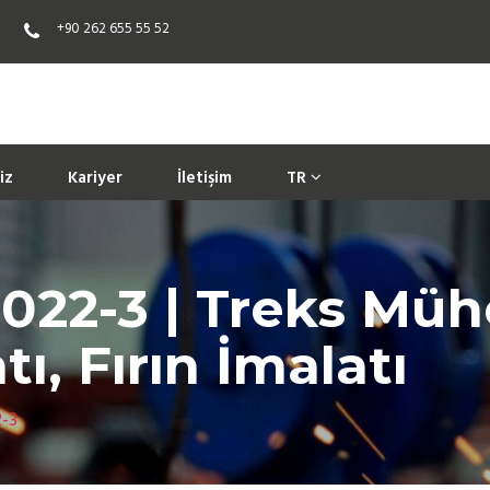
+90 262 655 55 52
iz
Kariyer
İletişim
TR
022-3 | Treks Mühe
ı, Fırın İmalatı
2-3