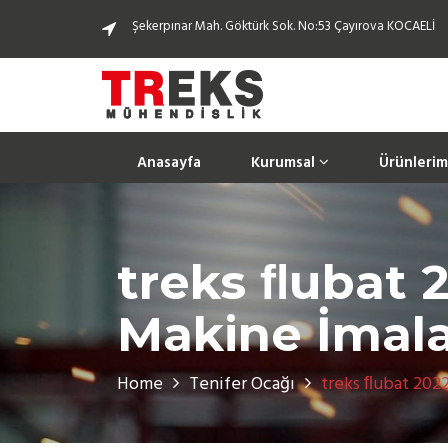
Şekerpınar Mah. Göktürk Sok. No:53 Çayırova KOCAELİ
Anasayfa
Kurumsal
Ürünlerim
treks ﬂubat 2
Makine İmalat
Home
Tenifer Ocağı
treks ﬂubat 202