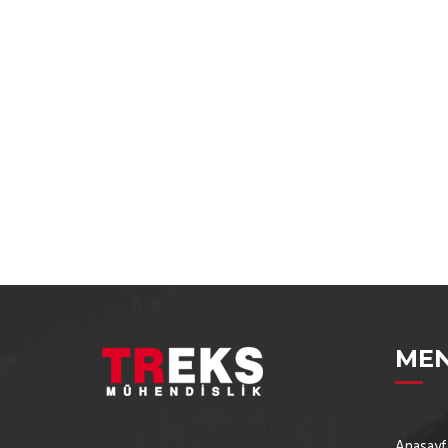
ME
Anasayf