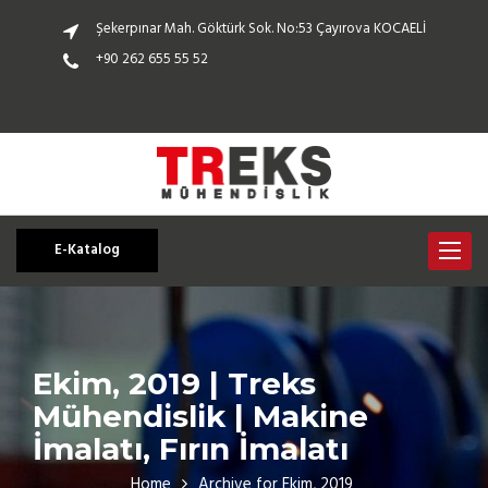
Şekerpınar Mah. Göktürk Sok. No:53 Çayırova KOCAELİ
+90 262 655 55 52
E-Katalog
Toggle
navigat
Ekim, 2019 | Treks
Mühendislik | Makine
İmalatı, Fırın İmalatı
Home
Archive for Ekim, 2019