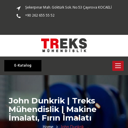
Şekerpınar Mah. Göktürk Sok. No:53 Çayırova KOCAELİ
+90 262 655 55 52
E-Katalog
Toggle
navigat
John Dunkrik | Treks
Mühendislik | Makine
İmalatı, Fırın İmalatı
Home
John Dunkrik